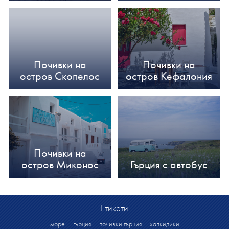
Почивки на
Почивки на
остров Скопелос
остров Кефалония
Почивки на
остров Миконос
Гърция с автобус
Етикети
море
гърция
почивки гърция
халкидики