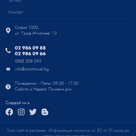
Контакт
София 1000,
ул. "Граф Игнатиев" 13
02 986 09 88
02 986 09 66
0885 308 095
info@smarttravel.bg
Понеделник - Петък: 09:30 - 17:30
Събота и Неделя: Почивни дни
Следвай ни в
Този сайт е рекламен. Информация съгласно чл. 82 от ЗТ може да
получите в нашите офиси.