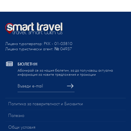
Лиценз туроператор: PKK - 01-05810
Лиценз туристически агент: № 04937
БЮЛЕТИН
Абонирай се за нашия бюлетин, за да получаваш актуална
информация за новите предложения и промоции
Политика за поверителност и Бисквитки
Полезно
Общи условия