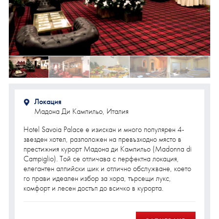
Локация
Мадона Ди Кампильо, Италия
Hotel Savoia Palace е изискан и много популярен 4-
звезден хотел, разположен на превъзходно място в
престижния курорт Мадона ди Кампильо (Madonna di
Campiglio). Той се отличава с перфектна локация,
елегантен алпийски шик и отлично обслужване, което
го прави идеален избор за хора, търсещи лукс,
комфорт и лесен достъп до всичко в курорта.