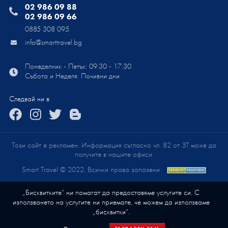
02 986 09 88
02 986 09 66
0885 308 095
info@smarttravel.bg
Понеделник - Петък: 09:30 - 17:30
Събота и Неделя: Почивни дни
Следвай ни в
Този сайт е рекламен. Информация съгласно чл. 82 от ЗТ може да
получите в нашите офиси.
Smart Travel © 2022. Всички права запазени
„Бисквитките“ ни помагат да предоставяме услугите си. С
използването на услугите ни приемате, че можем да използваме
„бисквитки“.