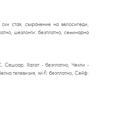
 ски стая, съхранение на велосипеди,
платно, шезлонги: безплатно, семинарна
, Сешоар, Халат - безплатно, Чехли -
лна телевизия, wi-fi: безплатно, Сейф: