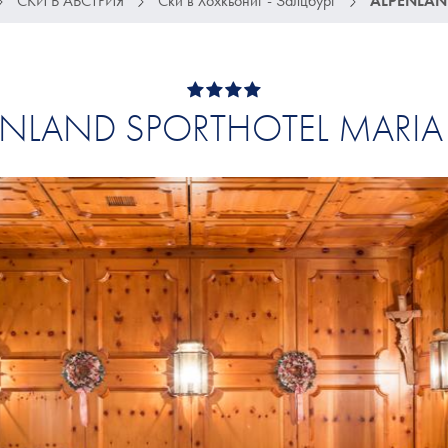
СКИ В АВСТРИЯ
Ски в Хохкьониг - Залцбург
ALPENLAN
ENLAND SPORTHOTEL MARIA