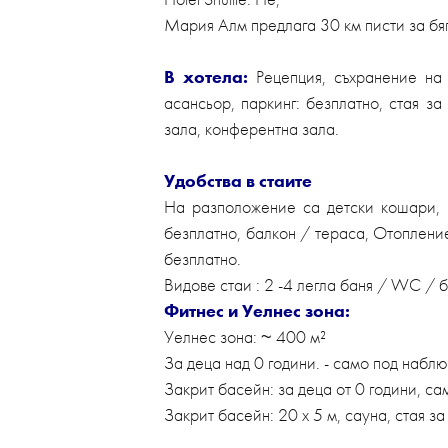
Мария Алм предлага 30 км писти за бяг
В хотела:
Рецепция, съхранение на б
асансьор, паркинг: безплатно, стая за
зала, конферентна зала.
Удобства в стаите
На разположение са детски кошари, к
безплатно, балкон / тераса, Отопление
безплатно.
Видове стаи : 2 -4 легла баня / WC / б
Фитнес и Уелнес зона:
Уелнес зона: ~ 400 м²
За деца над 0 години. - само под набл
Закрит басейн: за деца от 0 години, с
Закрит басейн: 20 х 5 м, сауна, стая за