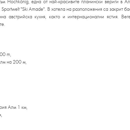
към Hochkönig, една от най-красивите планински вериги в А
а Sportwelt "Ski Amade". В хотела на разположения са закрит б
а австрийска кухня, както и интернационални ястия. Веге
те.
00 m,
лм на 200 м,
рия Алм 1 км,
м,