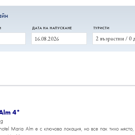
айн
И
ДАТА НА НАПУСКАНЕ
ТУРИСТИ
2 възрастни / 0 
 Alm 4*
rg
thotel Maria Alm е с ключова локация, но все пак тихо мяст