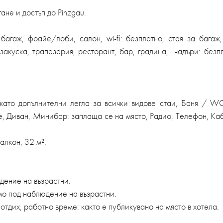
ане и достъп до Pinzgau.
агаж, фоайе/лоби, салон, wi-fi: безплатно, стая за багаж,
 закуска, трапезария, ресторант, бар, градина, чадъри: без
ато допълнителни легла за всички видове стаи, Баня / WC
, Диван, Минибар: заплаща се на място, Радио, Телефон, Кабе
алкон, 32 м².
юдение на възрастни.
амо под наблюдение на възрастни.
 отдих, работно време: както е публикувано на място в хотела.