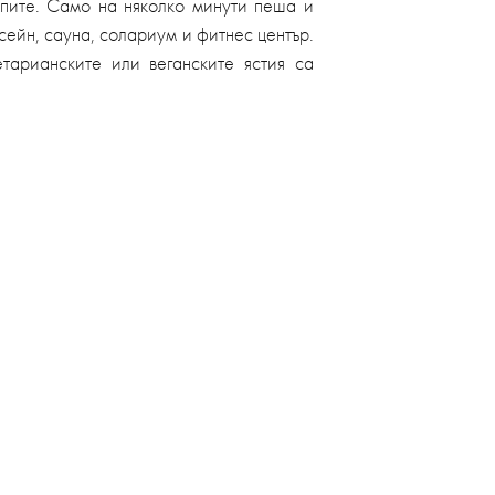
лпите. Само на няколко минути пеша и
асейн, сауна, солариум и фитнес център.
тарианските или веганските ястия са