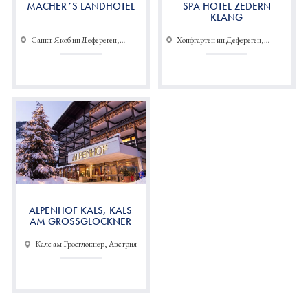
MACHER´S LANDHOTEL
SPA HOTEL ZEDERN
KLANG
Санкт Якоб ин Дефереген,
Хопфгартен ин Дефереген,
Австрия
Австрия
ALPENHOF KALS, KALS
AM GROSSGLOCKNER
Калс ам Гросглокнер, Австрия