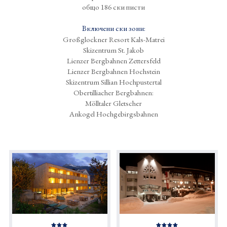
общо 186 ски писти
Включени ски зони:
Großglockner Resort Kals-Matrei
Skizentrum St. Jakob
Lienzer Bergbahnen Zettersfeld
Lienzer Bergbahnen Hochstein
Skizentrum Sillian Hochpustertal
Obertilliacher Bergbahnen:
Mölltaler Gletscher
Ankogel Hochgebirgsbahnen