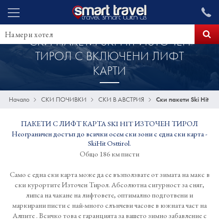
СКИ ПАКЕТИ SKI HIT ИЗТОЧЕН
ТИРОЛ С ВКЛЮЧЕНИ ЛИФТ
КАРТИ
Начало
СКИ ПОЧИВКИ
СКИ В АВСТРИЯ
Ски пакети Ski Hit И
ПАКЕТИ С ЛИФТ КАРТА SKI HIT ИЗТОЧЕН ТИРОЛ
Неограничен достъп до всички осем ски зони с една ски карта -
SkiHit Osttirol.
Общо 186 км писти
Само с една ски карта може да се възползвате от зимата на макс в
ски курортите Източен Тирол. Абсолютна сигурност за сняг,
липса на чакане на лифтовете, оптимално подготвени и
маркирани писти с най-много слънчеви часове в южната част на
Алпите . Всичко това е гаранцията за вашето зимно забавление с