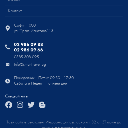
Контакт
София 1000,
ул. "Граф Игнатиев" 13
02 986 09 88
02 986 09 66
0885 308 095
info@smarttravel.bg
Понеделник - Петък: 09:30 - 17:30
Събота и Неделя: Почивни дни
Следвай ни в
Този сайт е рекламен. Информация съгласно чл. 82 от ЗТ може да
получите в нашите офиси.