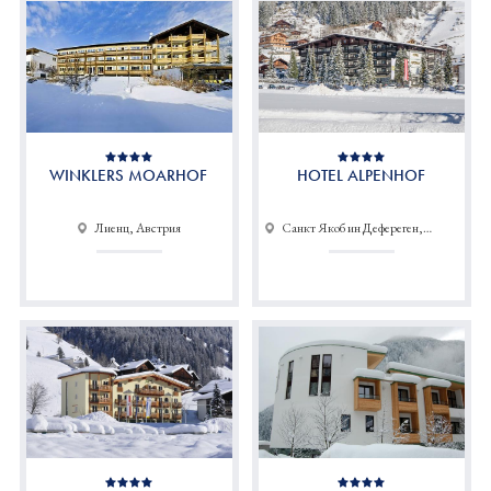
WINKLERS MOARHOF
HOTEL ALPENHOF
Лиенц, Австрия
Санкт Якоб ин Дефереген,
Австрия