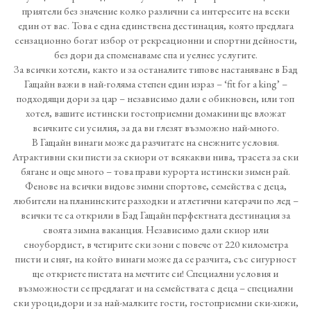
приятели без значение колко различни са интересите на всеки
един от вас. Това е една единствена дестинация, която предлага
сензационно богат избор от рекреационни и спортни дейности,
без дори да споменаваме спа и уелнес услугите.
За всички хотели, както и за останалите типове настаняване в Бад
Гащайн важи в най-голяма степен един израз – ‘fit for a king’ –
подходящи дори за цар – независимо дали е обикновен, или топ
хотел, вашите истински гостоприемни домакини ще вложат
всичките си усилия, за да ви глезят възможно най-много.
В Гащайн винаги може да разчитате на снежните условия.
Атрактивни ски писти за скиори от всякакви нива, трасета за ски
бягане и още много – това прави курорта истински зимен рай.
Фенове на всички видове зимни спортове, семейства с деца,
любители на планинските разходки и атлетични катерачи по лед –
всички те са открили в Бад Гащайн перфектната дестинация за
своята зимна ваканция. Независимо дали скиор или
сноубордист, в четирите ски зони с повече от 220 километра
писти и сняг, на който винаги може да се разчита, със сигурност
ще откриете пистата на мечтите си! Специални условия и
възможности се предлагат и на семействата с деца – специални
ски уроци,дори и за най-малките гости, гостоприемни ски-хижи,