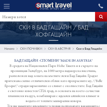
СКИ В БАД ГАЩАЙН / БАД
ХОФГАЩАЙН
Начало
СКИ ПОЧИВКИ
СКИ В АВСТРИЯ
Ски в Бад Гащайн /
БАД ГАЩАЙН -СПОМЕНИ "MADE IN AUSTRIA"
В средата на Национален Парк Hohe Tauern и в сърцето на
провинция Залцбург, на 1000 метра надморска височина,
разположен над зоната на мъглите лежи Бад Гащайн. Градът
притежава силно отличителен облик като прекрасните му, \"Belle
Époque\" сгради хармонично се сливат с околностите. Бад Гащайн
е световно известен СПА град, в основата на което са чистия
планински въздух, комбиниран с идеален алпийски климат и
водата от топлите минерални извори.
Тук ще намерите идеалните условия да прекарате ваканцията с