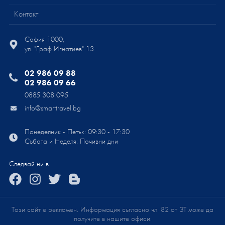
Контакт
София 1000,
ул. "Граф Игнатиев" 13
02 986 09 88
02 986 09 66
0885 308 095
info@smarttravel.bg
Понеделник - Петък: 09:30 - 17:30
Събота и Неделя: Почивни дни
Следвай ни в
Този сайт е рекламен. Информация съгласно чл. 82 от ЗТ може да
получите в нашите офиси.