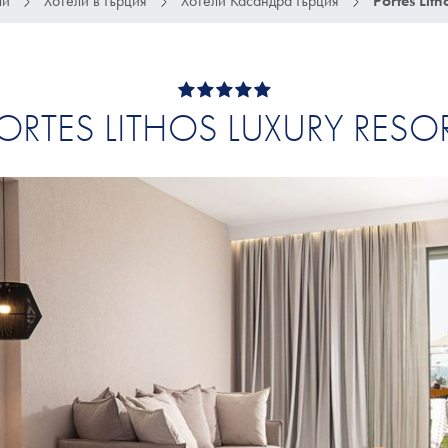
ли
Хотели в Гърция
Хотели Касандра Гърция
Portes Lith
ORTES LITHOS LUXURY RESO