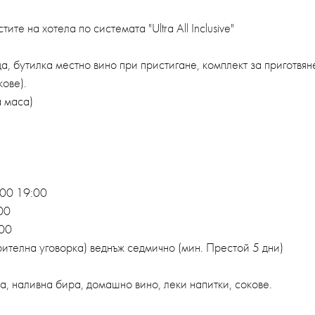
ите на хотела по системата "Ultra All Inclusive"
да, бутилка местно вино при пристигане, комплект за приготвян
кове).
а маса)
:00 19:00
00
 00
арителна уговорка) веднъж седмично (мин. Престой 5 дни)
а, наливна бира, домашно вино, леки напитки, сокове.