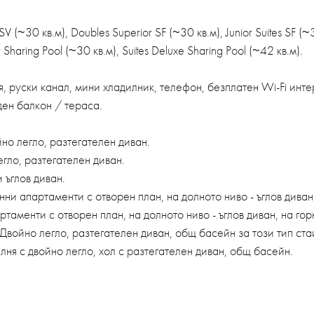
(~30 кв.м), Doubles Superior SF (~30 кв.м), Junior Suites SF (~35
r Sharing Pool (~30 кв.м), Suites Deluxe Sharing Pool (~42 кв.м).
я, руски канал, мини хладилник, телефон, безплатен Wi-Fi инте
ден балкон / тераса.
йно легло, разтегателен диван.
егло, разтегателен диван.
и ъглов диван.
пенни апартаменти с отворен план, на долното ниво - ъглов диван
артаменти с отворен план, на долното ниво - ъглов диван, на гор
) Двойно легло, разтегателен диван, общ басейн за този тип ста
палня с двойно легло, хол с разтегателен диван, общ басейн.