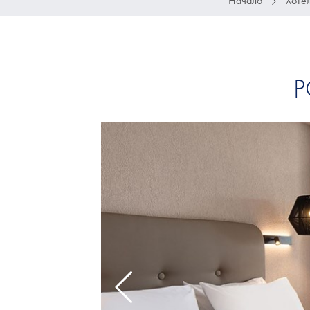
Начало
Хоте
P