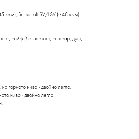
 кв.м), Suites Loft SV/LSV (~48 кв.м),
рнет, сейф (безплатен), сешоар, душ,
, на горното ниво - двойно легло.
ното ниво - двойно легло.
и.