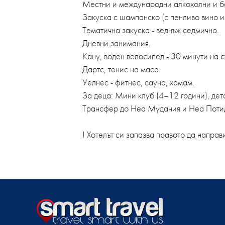
Местни и международни алкохолни и бе
Закуска с шампанско (с пенливо вино и 
Тематична закуска - веднъж седмично.
Дневни занимания.
Кану, воден велосипед - 30 минути на с
Дартс, тенис на маса.
Уелнес - фитнес, сауна, хамам.
За деца: Мини клуб (4–12 години), дет
Трансфер до Неа Мудания и Неа Потиде
! Хотелът си запазва правото да напра