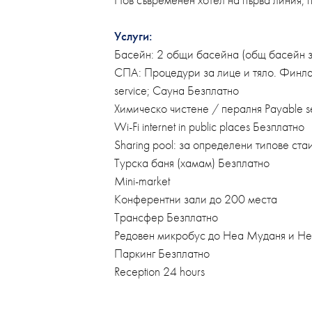
Услуги:
Басейн: 2 общи басейна (общ басейн за
СПА: Процедури за лице и тяло. Финлан
service; Сауна Безплатно
Химическо чистене / пералня Payable s
Wi-Fi internet in public places Безплатно
Sharing pool: за определени типове ста
Турска баня (хамам) Безплатно
Mini-market
Конферентни зали до 200 места
Трансфер Безплатно
Редовен микробус до Неа Муданя и Н
Паркинг Безплатно
Reception 24 hours