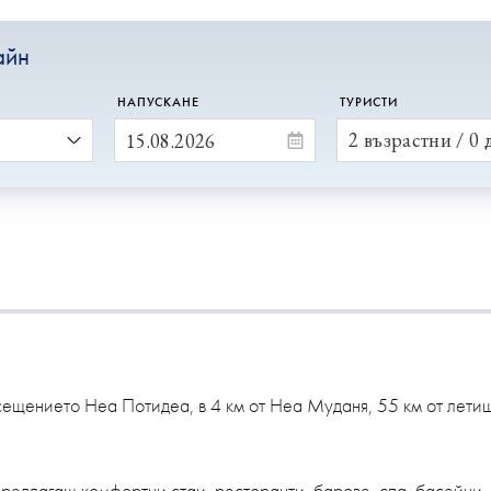
айн
НАПУСКАНЕ
ТУРИСТИ
2 възрастни / 0 
осещението Неа Потидеа, в 4 км от Неа Муданя, 55 км от лети
предлагащ комфортни стаи, ресторанти, барове, спа, басейни,