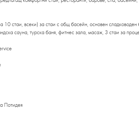
 10 стаи, всеки) за стаи с общ басейн, основен сладководен 
дска сауна, турска баня, фитнес зала, масаж, 3 стаи за проц
ervice
и
еа Потидея