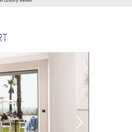
os Luxury Resort
RT