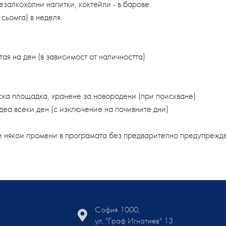
залкохолни напитки, коктейли - в барове.
сьомга) в неделя.
тая на ден (в зависимост от наличността)
ска площадка, хранене за новородени (при поискване).
а всеки ден (с изключение на почивните дни)
ви някои промени в програмата без предварително предупрежд
София 1000,
ул. "Граф Игнатиев" 13