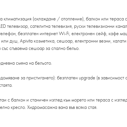
а климатизация (охлаждане / отопление), балкон или тераса с
, LED телевизор, сателитна телевизия, руски телевизионни кана
телефон, безплатен интернет Wi-Fi, електронен сейф, кафе ма
ли душ, Apivita козметика, сешоар, електронни везни, халати 
а със сгъваема сешоар за спално бельо.
едневна смяна на бельото.
омяване за пристигането): безплатен upgrade (в зависимост о
стаята.
таи с балкон и станичен изглед към морето или тераса с изгле
телно кресло. Хидромасажна вана във всяка стая.