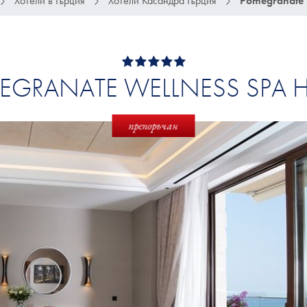
Хотели в Гърция
Хотели Касандра Гърция
Pomegranate 
GRANATE WELLNESS SPA 
препоръчан