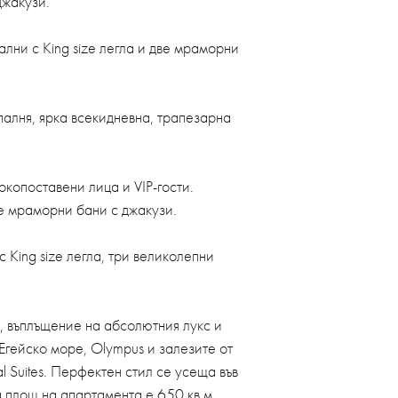
джакузи.
ални с King size легла и две мраморни
спалня, ярка всекидневна, трапезарна
окопоставени лица и VIP-гости.
ве мраморни бани с джакузи.
 King size легла, три великолепни
pa, въплъщение на абсолютния лукс и
Егейско море, Olympus и залезите от
al Suites. Перфектен стил се усеща във
а площ на апартамента е 650 кв.м.