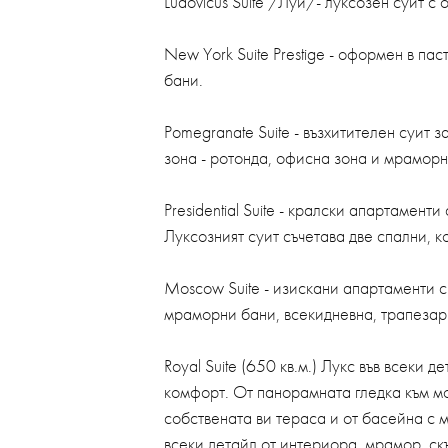
Ludovicus Suite /Луи/- луксозен суит с
New York Suite Prestige - оформен в па
бани.
Pomegranate Suite - възхитителен суит 
зона - ротонда, офисна зона и мраморн
Presidential Suite - кралски апартамен
Луксозният суит съчетава две спални, 
Moscow Suite - изискани апартаменти с 
мраморни бани, всекидневна, трапезари
Royal Suite (650 кв.м.) Лукс във всеки
комфорт. От панорамната гледка към мо
собствената ви тераса и от басейна с мо
всеки детайл от интериора, мрамор, ск