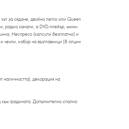
 кът за сядане, двойно легло или Queen
ли, радио канали, а DVD-плейър, мини-
шина, Неспресо (капсули безплатно) и
и чехли, избор на възглавници (8 опции
т наличността), декорация на
д към градината. Допълнително спално