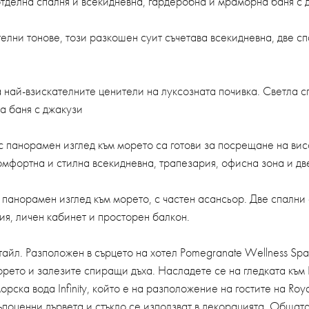
 отделна спалня и всекидневна, гардеробна и мраморна баня с 
стелни тонове, този разкошен суит съчетава всекидневна, две сп
за най-взискателните ценители на луксозната почивка. Светла 
а баня с джакузи
ти с панорамен изглед към морето са готови за посрещане на вис
комфортна и стилна всекидневна, трапезария, офисна зона и д
панорамен изглед към морето, с частен асансьор. Две спални с
я, личен кабинет и просторен балкон.
 детайл. Разположен в сърцето на хотел Pomegranate Wellness S
рето и залезите спиращи дъха. Насладете се на гледката към 
рска вода Infinity, който е на разположение на гостите на Roy
ъпоценни дървета и стъкло се използват в декорацията. Общат