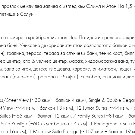
 провлак между два залива с изглед към Олимп и Атон.На 1,5 
летище в Солун.
 се намира в крайбрежния град Неа Потидея и предлага откри
на баня. Уникално декорираните стаи разполагат с балкон с и
), градина, тераса, тераса за слънчеви бани, тенис корт, биля
нес център, спа & уелнес център, масаж, хидромасажна вана, т
, зала за игри, детска площадка, караоке, аниматори, нощен к
торант (а-ла-карт), ресторант (бюфет), снек-бар, специални ди
s/Street View (~30 кв.м + балкон 4 кв.м), Single & Double Ele
eet View (~44 кв.м + балкон 13 кв.м), 12 Junior Suites (~44 кв.м +
 Suites (~65 кв.м + балкон 12 кв.м), 7 Family Suites (~81кв.м + ба
 Suite Prestige (~60 кв.м + балкон 17 кв.м), 1 Pomegranate Suite 
кон 16 кв.м), 1 Moscow Suite Prestige (~167 кв.м + балкон 19 кв.м