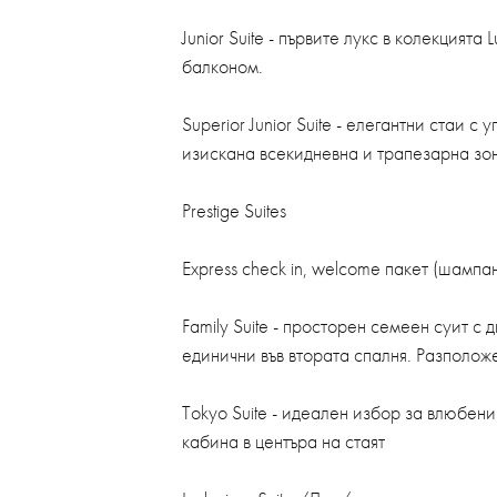
Junior Suite - първите лукс в колекцият
балконом.
Superior Junior Suite - елегантни стаи 
изискана всекидневна и трапезарна зо
Prestige Suites
Еxpress check in, welcome пакет (шампа
Family Suite - просторен семеен суит с 
единични във втората спалня. Разполож
Tokyo Suite - идеален избор за влюбени
кабина в центъра на стаят