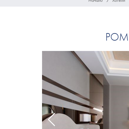
Начало
Хотели
POME