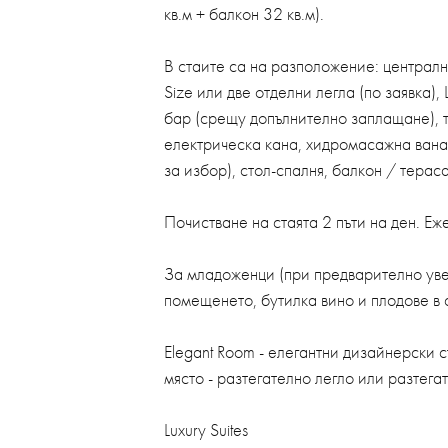
кв.м + балкон 32 кв.м).
В стаите са на разположение: централн
Size или две отделни легла (по заявка)
бар (срещу допълнително заплащане), 
електрическа кана, хидромасажна вана и
за избор), стол-спалня, балкон / терас
Почистване на стаята 2 пъти на ден. Еж
За младоженци (при предварително увед
помещенето, бутилка вино и плодове в 
Elegant Room - елегантни дизайнерски с
място - разтегателно легло или разтега
Luxury Suites