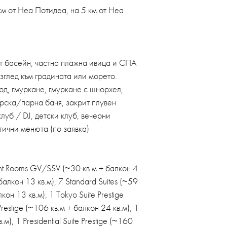
км от Неа Потидеа, на 5 км от Неа
т басейн, частна плажна ивица и СПА
зглед към градината или морето.
рд, гмуркане, гмуркане с шнорхел,
урска/парна баня, закрит плувен
луб / DJ, детски клуб, вечерни
етични менюта (по заявка)
gant Rooms GV/SSV (~30 кв.м + балкон 4
 балкон 13 кв.м), 7 Standard Suites (~59
лкон 13 кв.м), 1 Tokyo Suite Prestige
Prestige (~106 кв.м + балкон 24 кв.м), 1
), 1 Presidential Suite Prestige (~160