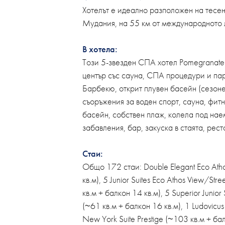
Хотелът е идеално разположен на тесен
Мудания, на 55 км от международното 
В хотела:
Този 5-звезден СПА хотел Pomegranate
център със сауна, СПА процедури и пар
Барбекю, открит плувен басейн (сезонен
съоръжения за воден спорт, сауна, фит
басейн, собствен плаж, колела под наем
забавления, бар, закуска в стаята, рес
Стаи:
Общо 172 стаи: Double Elegant Eco Atho
кв.м), 5 Junior Suites Eco Athos View/Str
кв.м + балкон 14 кв.м), 5 Superior Junior
(~61 кв.м + балкон 16 кв.м), 1 Ludovicus
New York Suite Prestige (~103 кв.м + бал