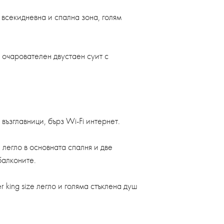
и всекидневна и спална зона, голям
 - очарователен двустаен суит с
възглавници, бърз Wi-Fi интернет.
e легло в основната спалня и две
балконите.
 king size легло и голяма стъклена душ