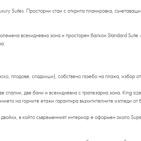
а Luxury Suites. Просторни стаи с открита планировка, съчетаващ
с уголемена всекидневна зона и просторен балкон.Standard Suite
на.
нско, плодове, сладкиши), собствено газебо на плажа, избор от 
две спални, две бани и всекидневна с трапезарна зона. King siz
ението на горните етажи гарантира възхитителните изгледи от 
 двойки, в който съвременният интериор е оформен около Super